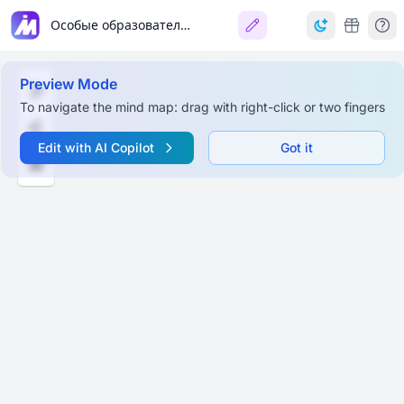
Особые образовательные потребности детей с особенностями психофизического развития
Preview Mode
To navigate the mind map: drag with right-click or two fingers
Edit with AI Copilot
Got it