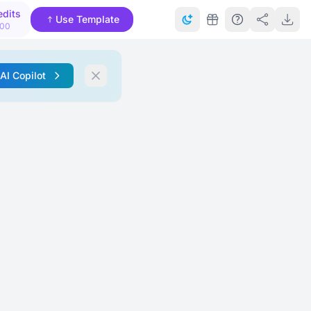
edits
Use Template
000
 AI Copilot