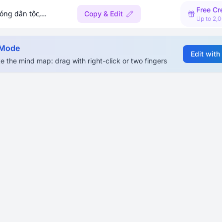
Free Cr
Đảng lãnh đạo hai cuộc kháng chiến, hoàn thành giải phóng dân tộc, thống nhất đất nước (1945-1975)
Copy & Edit
Up to 2,
 Mode
Edit with
e the mind map: drag with right-click or two fingers